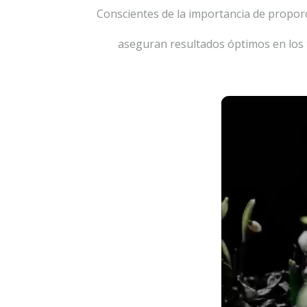
Conscientes de la importancia de propor
aseguran resultados óptimos en los